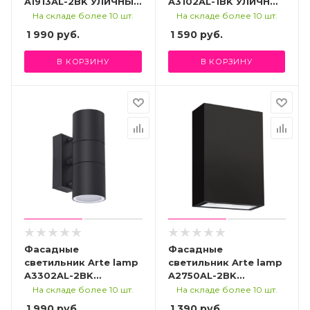
A1913AL-2BK УЛИЧНЫЙ
A3102AL-1BK УЛИЧНЫЙ
СВЕТИЛЬНИК
СВЕТИЛЬНИК
На складе более 10 шт.
На складе более 10 шт.
1 990
руб.
1 590
руб.
В КОРЗИНУ
В КОРЗИНУ
Фасадные
Фасадные
светильник Arte lamp
светильник Arte lamp
A3302AL-2BK
A2750AL-2BK
УЛИЧНЫЙ
УЛИЧНЫЙ
На складе более 10 шт.
На складе более 10 шт.
СВЕТИЛЬНИК
СВЕТИЛЬНИК
1 990
руб.
1 390
руб.