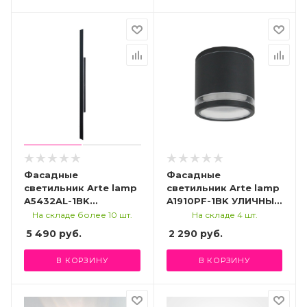
Фасадные
Фасадные
светильник Arte lamp
светильник Arte lamp
A5432AL-1BK
A1910PF-1BK УЛИЧНЫЙ
УЛИЧНЫЙ
СВЕТИЛЬНИК
На складе более 10 шт.
На складе 4 шт.
СВЕТИЛЬНИК
5 490
руб.
2 290
руб.
В КОРЗИНУ
В КОРЗИНУ