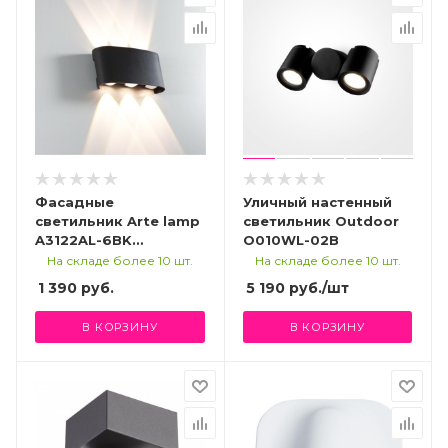
Фасадные
Уличный настенный
светильник Arte lamp
светильник Outdoor
A3122AL-6BK
O010WL-02B
УЛИЧНЫЙ
На складе более 10 шт.
На складе более 10 шт.
СВЕТИЛЬНИК
1 390
руб.
5 190
руб.
/шт
В КОРЗИНУ
В КОРЗИНУ