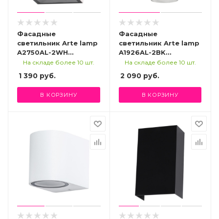
Фасадные
Фасадные
светильник Arte lamp
светильник Arte lamp
A2750AL-2WH
A1926AL-2BK
УЛИЧНЫЙ
УЛИЧНЫЙ
На складе более 10 шт.
На складе более 10 шт.
СВЕТИЛЬНИК
СВЕТИЛЬНИК
1 390
руб.
2 090
руб.
В КОРЗИНУ
В КОРЗИНУ