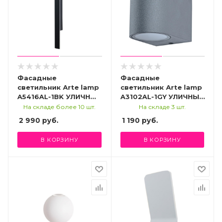
Фасадные
Фасадные
светильник Arte lamp
светильник Arte lamp
A5416AL-1BK УЛИЧНЫЙ
A3102AL-1GY УЛИЧНЫЙ
СВЕТИЛЬНИК
СВЕТИЛЬНИК
На складе более 10 шт.
На складе 3 шт.
2 990
руб.
1 190
руб.
В КОРЗИНУ
В КОРЗИНУ