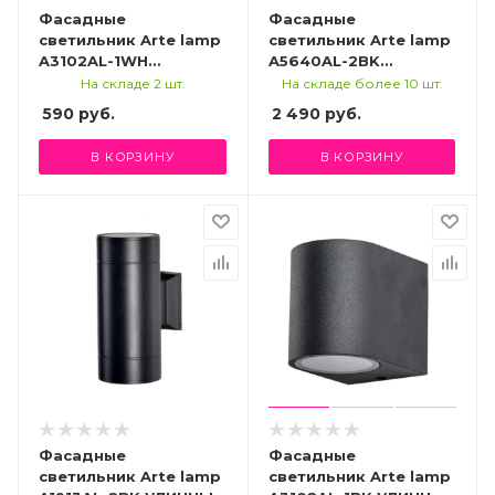
Фасадные
Фасадные
светильник Arte lamp
светильник Arte lamp
A3102AL-1WH
A5640AL-2BK
УЛИЧНЫЙ
УЛИЧНЫЙ
На складе 2 шт.
На складе более 10 шт.
СВЕТИЛЬНИК
СВЕТИЛЬНИК
590
руб.
2 490
руб.
В КОРЗИНУ
В КОРЗИНУ
Фасадные
Фасадные
светильник Arte lamp
светильник Arte lamp