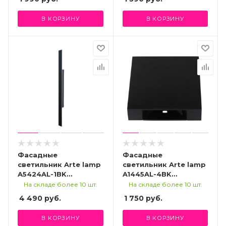
В КОРЗИНУ
В КОРЗИНУ
Фасадные
Фасадные
светильник Arte lamp
светильник Arte lamp
A5424AL-1BK
A1445AL-4BK
УЛИЧНЫЙ
УЛИЧНЫЙ
На складе более 10 шт.
На складе более 10 шт.
СВЕТИЛЬНИК
СВЕТИЛЬНИК
4 490
руб.
1 750
руб.
В КОРЗИНУ
В КОРЗИНУ