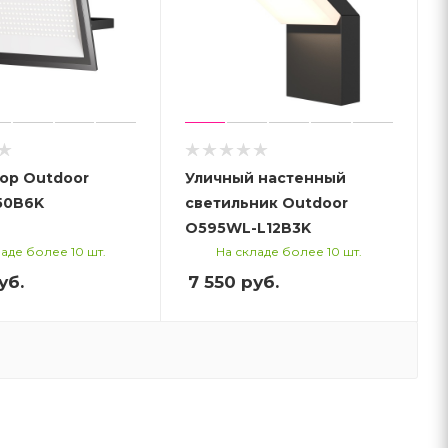
ор Outdoor
Уличный настенный
50B6K
светильник Outdoor
O595WL-L12B3K
аде более 10 шт.
На складе более 10 шт.
уб.
7 550
руб.