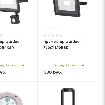
ор Outdoor
Прожектор Outdoor
30B4KSR
FL001-L10B6K
аде более 10 шт.
На складе более 10 шт.
уб.
590
руб.