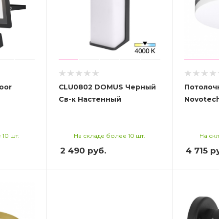
oor
CLU0802 DOMUS Черный
Потолоч
Св-к Настенный
Novotech
 10 шт.
На складе более 10 шт.
На скл
2 490
руб.
4 715
ру