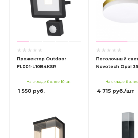
Прожектор Outdoor
Потолочный све
FL001-L10B4KSR
Novotech Opal 3
На складе более 10 шт.
На складе более
1 550
руб.
4 715
руб.
/шт