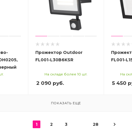
во-
Прожектор Outdoor
Прожект
DH0205,
FL001-L30B6KSR
FL001-L1
0V, черный
шт.
На складе более 10 шт.
На скл
2 090
руб.
5 450
р
ПОКАЗАТЬ ЕЩЕ
1
2
3
28