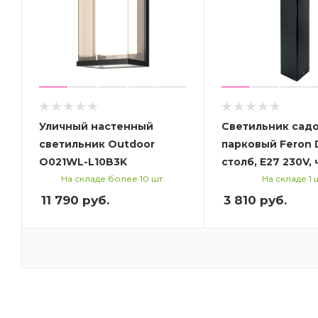
Уличный настенный
Светильник садо
светильник Outdoor
парковый Feron 
O021WL-L10B3K
столб, E27 23
На складе более 10 шт.
На складе 1 
11 790
руб.
3 810
руб.