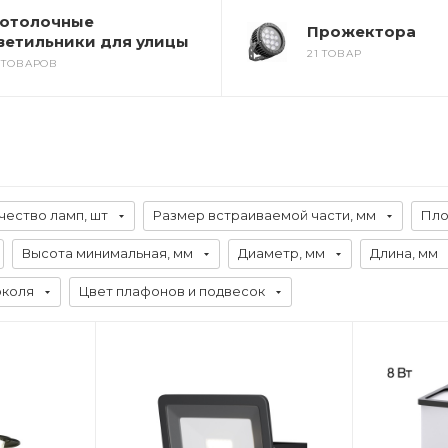
отолочные
Прожектора
ветильники для улицы
21 ТОВАР
5 ТОВАРОВ
чество ламп, шт
Размер встраиваемой части, мм
Пло
Высота минимальная, мм
Диаметр, мм
Длина, мм
околя
Цвет плафонов и подвесок