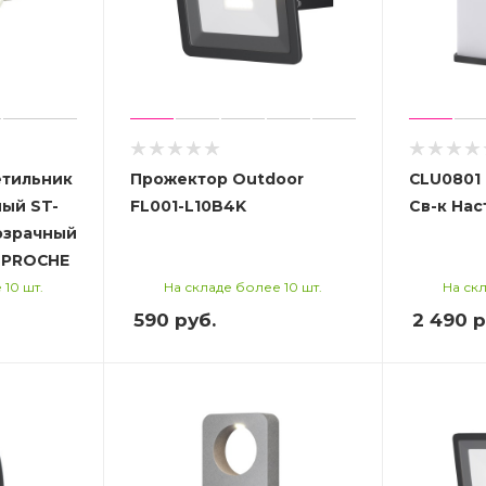
етильник
Прожектор Outdoor
CLU0801
ый ST-
FL001-L10B4K
Св-к На
озрачный
 PROCHE
 10 шт.
На складе более 10 шт.
На скл
590
руб.
2 490
р