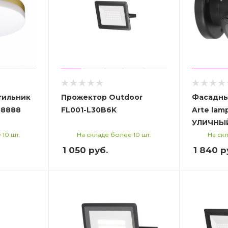
тильник
Прожектор Outdoor
Фасадны
58888
FL001-L30B6K
Arte lam
УЛИЧНЫ
 10 шт.
На складе более 10 шт.
На скл
1 050
руб.
1 840
р