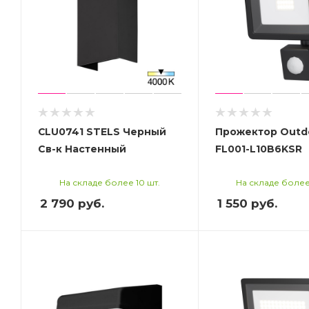
CLU0741 STELS Черный
Прожектор Outd
Св-к Настенный
FL001-L10B6KSR
На складе более 10 шт.
На складе более
2 790
руб.
1 550
руб.