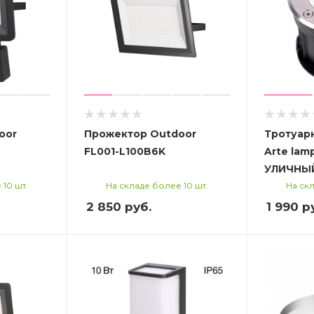
oor
Прожектор Outdoor
Тротуар
FL001-L100B6K
Arte lam
УЛИЧНЫ
 10 шт.
На складе более 10 шт.
На скл
2 850
руб.
1 990
ру