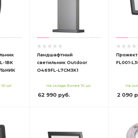
льник
Ландшафтный
Прожект
L-1BK
светильник Outdoor
FL001-L
ЛЬНИК
O469FL-L7CM3K1
 10 шт.
На складе более 10 шт.
На скл
62 990
руб.
2 090
р