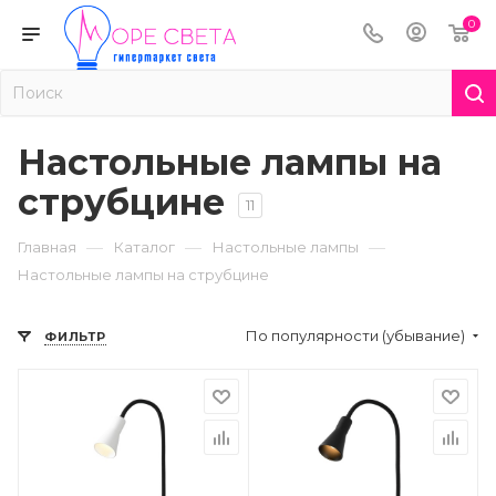
0
Настольные лампы на
струбцине
11
—
—
—
Главная
Каталог
Настольные лампы
Настольные лампы на струбцине
По популярности (убывание)
ФИЛЬТР