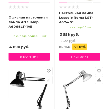
Настольная лампа
Офисная настольная
Lussole Roma LST-
лампа Arte lamp
4374-01
A6068LT-1AB
На складе 10 шт.
СВЕТИЛЬНИК
3 558 руб.
НАСТОЛЬНЫЙ
На складе более 10 шт.
4 355 руб.
Выгода:
797 руб.
4 890
руб.
В КОРЗИНУ
В КОРЗИНУ