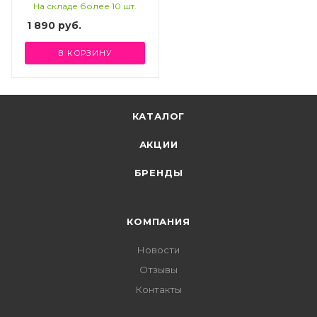
СВЕТИЛЬНИК
На складе более 10 шт.
НАСТОЛЬНЫЙ
1 890
руб.
В КОРЗИНУ
КАТАЛОГ
АКЦИИ
БРЕНДЫ
КОМПАНИЯ
Новости
Отзывы
Контакты