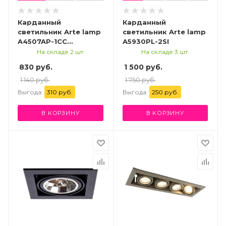
Карданный
Карданный
светильник Arte lamp
светильник Arte lamp
A4507AP-1CC
A5930PL-2SI
СВЕТИЛЬНИК
На складе 2 шт.
На складе 3 шт.
НАСТЕННЫЙ
830 руб.
1 500 руб.
1 140 руб.
1 750 руб.
Выгода:
310 руб.
Выгода:
250 руб.
В КОРЗИНУ
В КОРЗИНУ