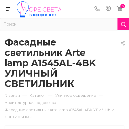
0
Фасадные
светильник Arte
lamp A1545AL-4BK
УЛИЧНЫЙ
СВЕТИЛЬНИК
—
—
—
Главная
Каталог
Уличное освещение
—
Архитектурная подсветка
Фасадные светильник Arte lamp A1545AL-4BK УЛИЧНЫЙ
СВЕТИЛЬНИК