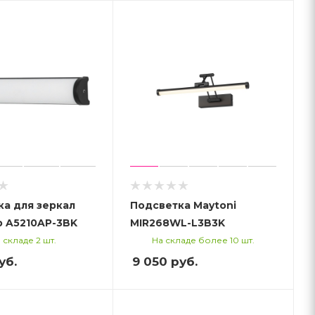
а для зеркал
Подсветка Maytoni
p A5210AP-3BK
MIR268WL-L3B3K
 складе 2 шт.
На складе более 10 шт.
уб.
9 050
руб.