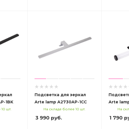
еркал
Подсветка для зеркал
Подсветк
AP-1BK
Arte lamp A2730AP-1CC
Arte lam
 10 шт.
На складе более 10 шт.
На скл
3 990
руб.
1 790
ру