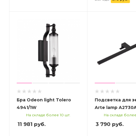
Бра Odeon light Tolero
Подсветка для з
4941/1W
Arte lamp A2730
На складе более 10 шт.
На складе более
11 981
руб.
3 790
руб.