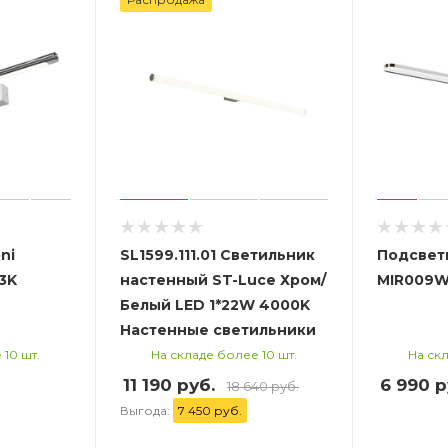
ni
SL1599.111.01 Светильник
Подсветк
3K
настенный ST-Luce Хром/
MIR009W
Белый LED 1*22W 4000K
Настенные светильники
 10 шт.
На складе более 10 шт.
На скл
11 190 руб.
6 990
р
18 640 руб.
Выгода:
7 450 руб.