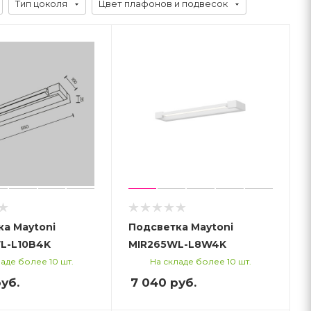
Тип цоколя
Цвет плафонов и подвесок
а Maytoni
Подсветка Maytoni
L-L10B4K
MIR265WL-L8W4K
аде более 10 шт.
На складе более 10 шт.
уб.
7 040
руб.