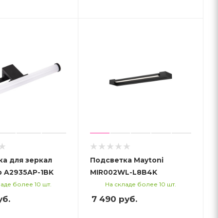
а для зеркал
Подсветка Maytoni
p A2935AP-1BK
MIR002WL-L8B4K
аде более 10 шт.
На складе более 10 шт.
б.
7 490
руб.