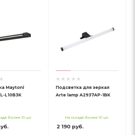
а Maytoni
Подсветка для зеркал
L-L10B3K
Arte lamp A2937AP-1BK
аде более 10 шт.
На складе более 10 шт.
уб.
2 190
руб.