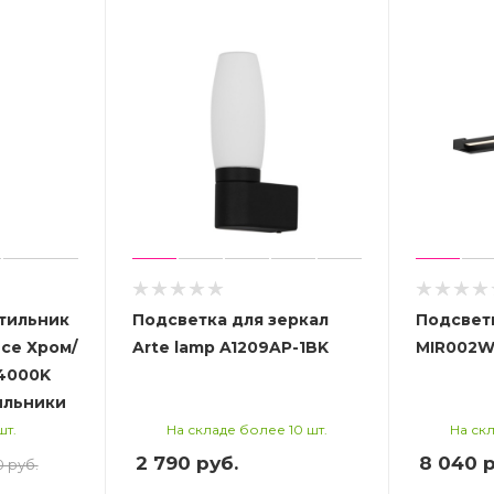
етильник
Подсветка для зеркал
Подсветк
ce Хром/
Arte lamp A1209AP-1BK
MIR002W
 4000K
ильники
шт.
На складе более 10 шт.
На скл
2 790
руб.
8 040
р
0 руб.