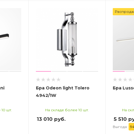
Распрода
ni
Бра Odeon light Tolero
Бра Luss
4942/1W
 10 шт.
На складе более 10 шт.
На скл
13 010
руб.
5 510 р
Выгода:
9