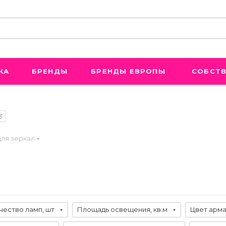
ЖА
БРЕНДЫ
БРЕНДЫ ЕВРОПЫ
СОБСТВ
3
для зеркал
чество ламп, шт
Площадь освещения, кв.м
Цвет арм