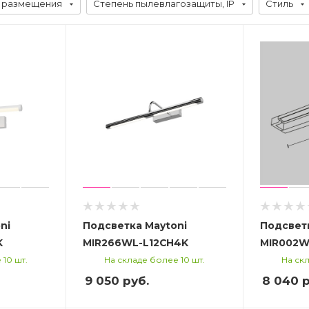
 размещения
Степень пылевлагозащиты, IP
Стиль
ni
Подсветка Maytoni
Подсветк
K
MIR266WL-L12CH4K
MIR002W
 10 шт.
На складе более 10 шт.
На скл
9 050
руб.
8 040
р