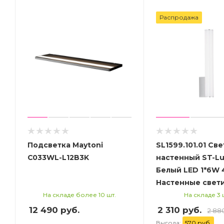
Распродажа
Подсветка Maytoni
SL1599.101.01 Св
C033WL-L12B3K
настенный ST-Lu
Белый LED 1*6W
Настенные свет
На складе более 10 шт.
На складе 3 
12 490
руб.
2 310 руб.
2 88
Выгода:
570 руб.