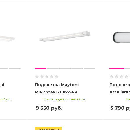
ni
Подсветка Maytoni
Подсветк
MIR265WL-L16W4K
Arte lam
 10 шт.
На складе более 10 шт.
На
9 550
руб.
3 790
р
Распродажа