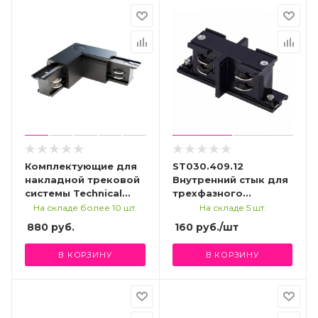
Комплектующие для
ST030.409.12
накладной трековой
Внутренний стык для
системы Technical
трехфазного
TRA005CL-31B-R
шинопровода ST-
На складе более 10 шт.
На складе 5 шт.
Luce Черный
880
руб.
160
руб.
/шт
Трехфазная трековая
система
В КОРЗИНУ
В КОРЗИНУ