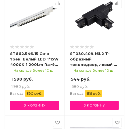
ST662.546.15 Св-к
ST030.409.16L2 Т-
трек. Белый LED 1*15W
образный
4000K 1 200Lm Ra>90
токоподвод левый 2
48° IP20
для трехфазного
На складе более 10 шт.
На складе более 10 шт.
L535xW33xH73 165-
шинопровода ST-
1 590 руб.
544 руб.
265V Трехфазная
Luce Черный
трековая система
1 980 руб.
Трехфазная трековая
680 руб.
система
Выгода:
390 руб.
Выгода:
136 руб.
В КОРЗИНУ
В КОРЗИНУ