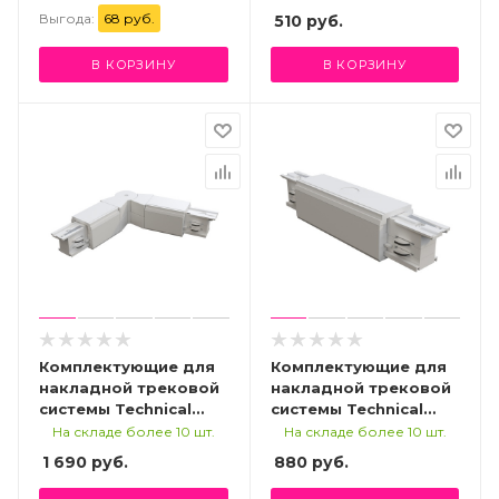
Выгода:
68 руб.
510
руб.
В КОРЗИНУ
В КОРЗИНУ
Комплектующие для
Комплектующие для
накладной трековой
накладной трековой
системы Technical
системы Technical
TRA005CS-31W
TRA005C-31W
На складе более 10 шт.
На складе более 10 шт.
1 690
руб.
880
руб.