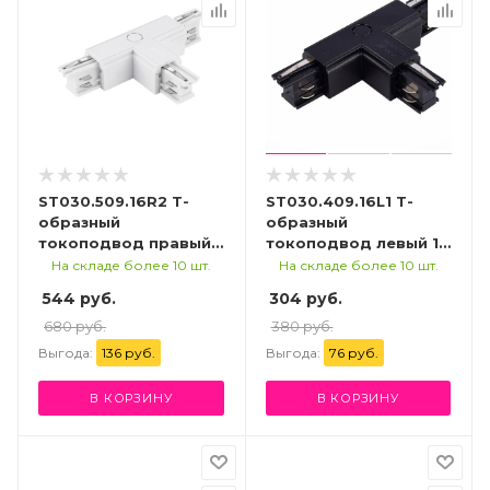
ST030.509.16R2 Т-
ST030.409.16L1 Т-
образный
образный
токоподвод правый
токоподвод левый 1
2 для трехфазного
для трехфазного
На складе более 10 шт.
На складе более 10 шт.
шинопровода ST-
шинопровода ST-
544 руб.
304 руб.
Luce Белый
Luce Черный
Трехфазная трековая
680 руб.
Трехфазная трековая
380 руб.
система
система
Выгода:
136 руб.
Выгода:
76 руб.
В КОРЗИНУ
В КОРЗИНУ