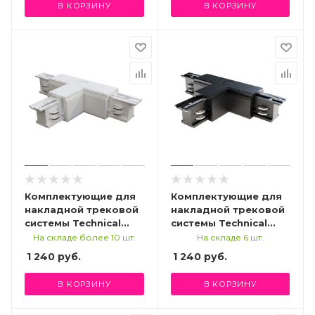
В КОРЗИНУ
В КОРЗИНУ
Комплектующие для
Комплектующие для
накладной трековой
накладной трековой
системы Technical
системы Technical
TRA005CT-31W-R
TRA005CT-31B-R
На складе более 10 шт.
На складе 6 шт.
1 240
руб.
1 240
руб.
В КОРЗИНУ
В КОРЗИНУ