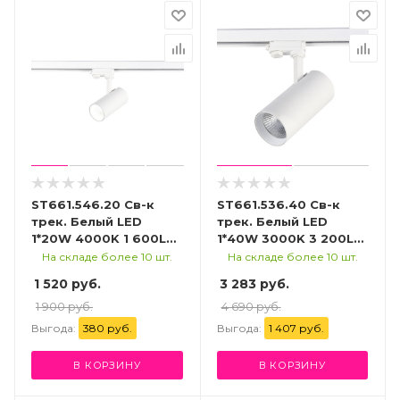
ST661.546.20 Св-к
ST661.536.40 Св-к
трек. Белый LED
трек. Белый LED
1*20W 4000K 1 600Lm
1*40W 3000K 3 200Lm
Ra>90 38° IP20
Ra>90 38° IP20
На складе более 10 шт.
На складе более 10 шт.
L150xW70xH202 165-
L190xW85xH265 165-
1 520 руб.
3 283 руб.
265V Трехфазная
265V Трехфазная
трековая система
1 900 руб.
трековая система
4 690 руб.
Выгода:
380 руб.
Выгода:
1 407 руб.
В КОРЗИНУ
В КОРЗИНУ