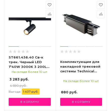
ST661.436.40 Св-к
Комплектующие для
трек. Черный LED
накладной трековой
1*40W 3000K 3 200Lm
системы Technical
Ra>90 38° IP20
На складе более 10 шт.
TRA005C-31B
L190xW85xH265 165-
3 283 руб.
265V Трехфазная
На складе более 10 шт.
трековая система
4 690 руб.
Выгода:
1 407 руб.
880
руб.
В КОРЗИНУ
В КОРЗИНУ