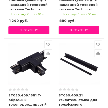
накладной трековой
накладной трековой
системы Technical
системы Technical
TRA005CT-31W-L
TRA005CL-31B-L
На складе более 10 шт.
На складе более 10 шт.
1 240
руб.
880
руб.
В КОРЗИНУ
В КОРЗИНУ
ST030.409.16R1 Т-
ST030.409.21
образный
Усилитель стыка для
токоподвод правый 1
трехфазного