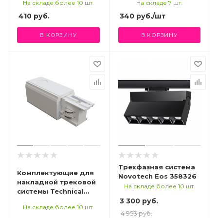
для трехфазного
шинопровода ST-
На складе более 10 шт.
На складе 7 шт.
шинопровода ST-
Luce Черный
410
руб.
340
руб.
/шт
Luce Черный
Трехфазная трековая
Трехфазная трековая
система
В КОРЗИНУ
В КОРЗИНУ
система
Трехфазная система
Комплектующие для
Novotech Eos 358326
накладной трековой
На складе более 10 шт.
системы Technical
TRA005B-31W-R
3 300 руб.
На складе более 10 шт.
4 953 руб.