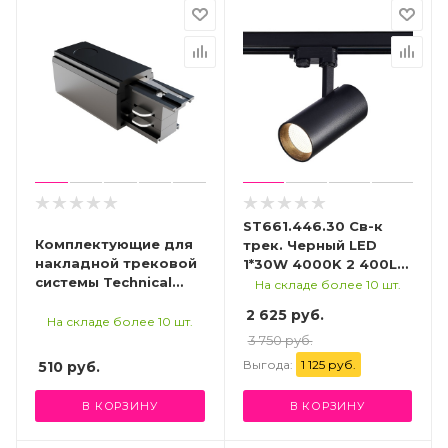
ST661.446.30 Св-к
Комплектующие для
трек. Черный LED
накладной трековой
1*30W 4000K 2 400Lm
системы Technical
Ra>90 38° IP20
На складе более 10 шт.
TRA005B-31B-R
L170xW80xH245 165-
2 625 руб.
265V Трехфазная
На складе более 10 шт.
трековая система
3 750 руб.
Выгода:
1 125 руб.
510
руб.
В КОРЗИНУ
В КОРЗИНУ