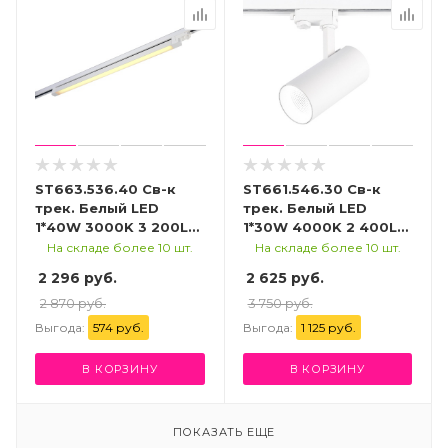
ST663.536.40 Св-к
ST661.546.30 Св-к
трек. Белый LED
трек. Белый LED
1*40W 3000K 3 200Lm
1*30W 4000K 2 400Lm
Ra>90 120° IP20
Ra>90 38° IP20
На складе более 10 шт.
На складе более 10 шт.
L935xW33xH73 165-
L170xW80xH245 165-
2 296 руб.
2 625 руб.
265V Трехфазная
265V Трехфазная
трековая система
2 870 руб.
трековая система
3 750 руб.
Выгода:
574 руб.
Выгода:
1 125 руб.
В КОРЗИНУ
В КОРЗИНУ
ПОКАЗАТЬ ЕЩЕ