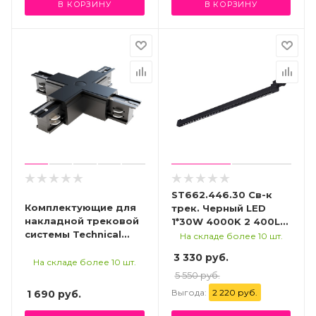
В КОРЗИНУ
В КОРЗИНУ
ST662.446.30 Св-к
Комплектующие для
трек. Черный LED
накладной трековой
1*30W 4000K 2 400Lm
системы Technical
Ra>90 48° IP20
На складе более 10 шт.
TRA005CX-31B
L935xW33xH73 165-
3 330 руб.
265V Трехфазная
На складе более 10 шт.
трековая система
5 550 руб.
Выгода:
2 220 руб.
1 690
руб.