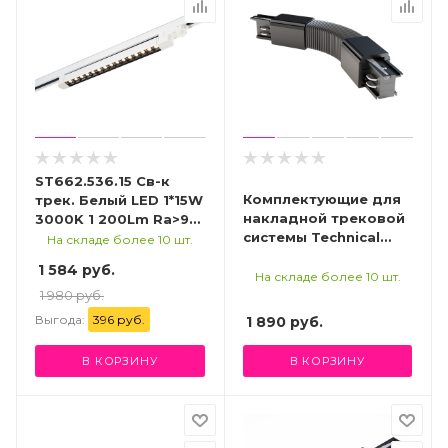
ST662.536.15 Св-к
Комплектующие для
трек. Белый LED 1*15W
накладной трековой
3000K 1 200Lm Ra>90
системы Technical
48° IP20
На складе более 10 шт.
TRA005CF-31B
L535xW33xH73 165-
1 584 руб.
265V Трехфазная
На складе более 10 шт.
трековая система
1 980 руб.
Выгода:
396 руб.
1 890
руб.
В КОРЗИНУ
В КОРЗИНУ