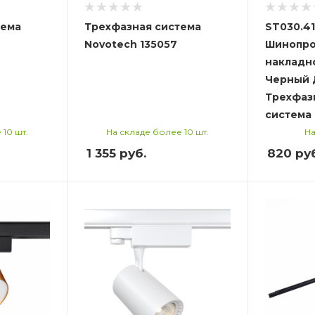
тема
Трехфазная система
ST030.41
Novotech 135057
Шинопро
накладн
Черный 
Трехфаз
система
 10 шт.
На складе более 10 шт.
На
1 355
руб.
820
руб