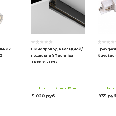
льник
Шинопровод накладной/
Трехфаз
3-
подвесной Technical
Novotech
TRX005-312B
 10 шт.
На складе более 10 шт.
На скл
5 020
руб.
935
руб