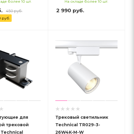
аде более 10 шт.
На складе более 10 шт.
.
2 990
руб.
450 руб.
0 руб.
тующие для
Трековый светильник
ой трековой
Technical TR029-3-
Technical
26W4K-M-W