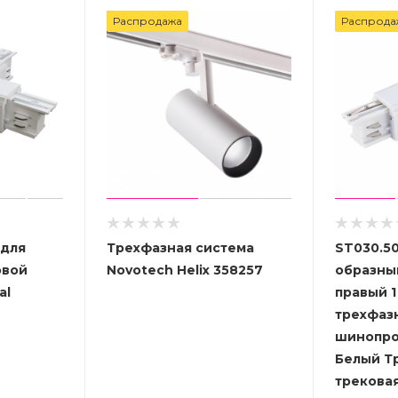
Распродажа
Распрода
для
Трехфазная система
ST030.50
овой
Novotech Helix 358257
образны
al
правый 1
трехфаз
шинопро
Белый Т
трекова