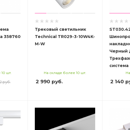
тема
Трековый светильник
ST030.4
a 358760
Technical TR029-3-10W4K-
Шинопро
M-W
накладн
Черный 
Трехфаз
система
 10 шт.
На складе более 10 шт.
На
2 990
руб.
2 140
р
2 руб.