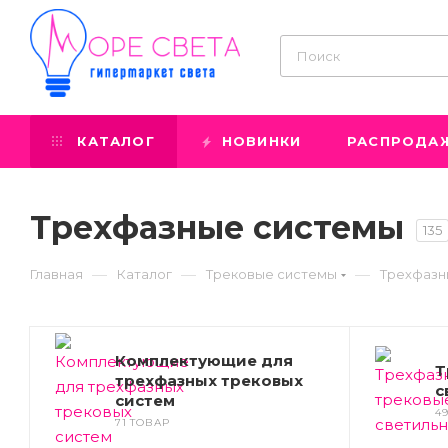
КАТАЛОГ
НОВИНКИ
РАСПРОДА
Трехфазные системы
135
—
—
—
Главная
Каталог
Трековые системы
Трехфазн
Комплектующие для
Т
трехфазных трековых
с
систем
4
71 ТОВАР