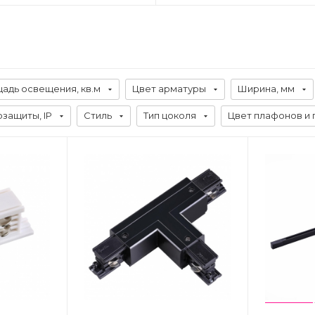
адь освещения, кв.м
Цвет арматуры
Ширина, мм
защиты, IP
Стиль
Тип цоколя
Цвет плафонов и 