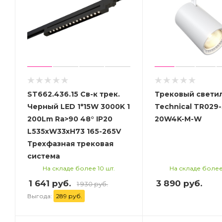
ST662.436.15 Св-к трек.
Трековый свети
Черный LED 1*15W 3000K 1
Technical TR029-
200Lm Ra>90 48° IP20
20W4K-M-W
L535xW33xH73 165-265V
Трехфазная трековая
система
На складе более 10 шт.
На складе более
1 641 руб.
3 890
руб.
1 930 руб.
Выгода:
289 руб.