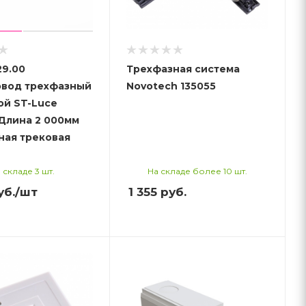
29.00
Трехфазная система
вод трехфазный
Novotech 135055
ой ST-Luce
Длина 2 000мм
ная трековая
 складе 3 шт.
На складе более 10 шт.
уб.
/шт
1 355
руб.