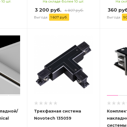
 10 шт.
На складе более 10 шт.
На скл
3 200 руб.
360 руб
4 807 руб.
Выгода:
1 607 руб.
Выгода:
9
ладной/
Трехфазная система
Комплек
ical
Novotech 135059
накладн
системы 