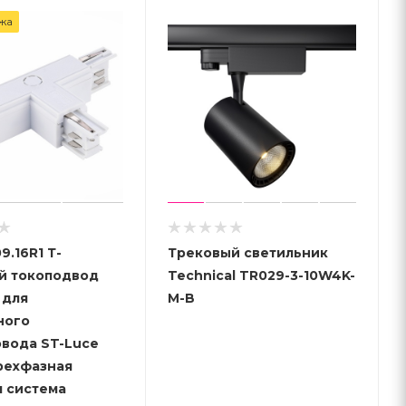
жа
9.16R1 Т-
Трековый светильник
й токоподвод
Technical TR029-3-10W4K-
 для
M-B
ного
вода ST-Luce
рехфазная
я система