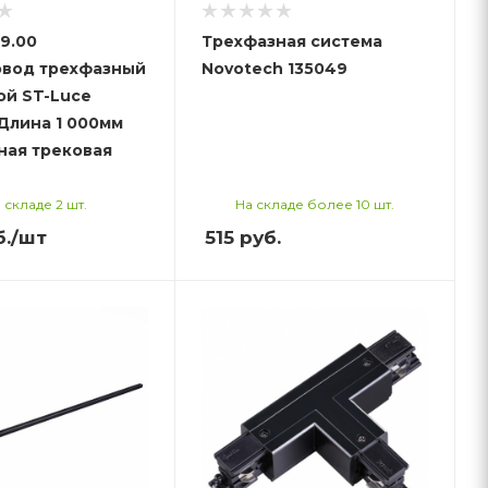
9.00
Трехфазная система
вод трехфазный
Novotech 135049
ой ST-Luce
Длина 1 000мм
ная трековая
 складе 2 шт.
На складе более 10 шт.
.
/шт
515
руб.