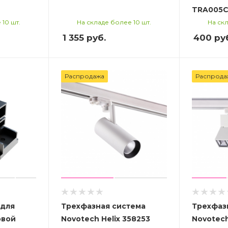
TRA005C
 10 шт.
На складе более 10 шт.
На скл
1 355
руб.
400
ру
Распродажа
Распрода
для
Трехфазная система
Трехфаз
овой
Novotech Helix 358253
Novotech