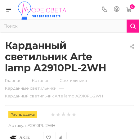
0
Карданный
светильник Arte
lamp A2910PL-2WH
—
—
—
Главная
Каталог
Светильники
—
Карданные светильники
Карданный светильник Arte lamp A2910PL-2WH
Распродажа
Артикул:
A2910PL-2WH