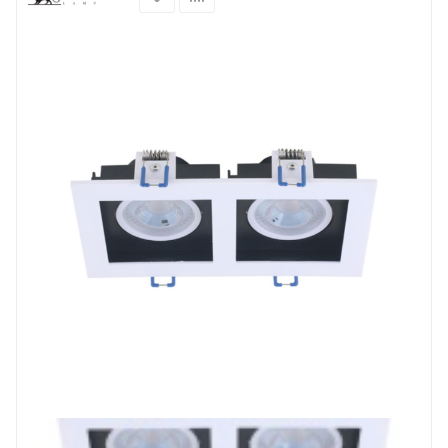
Prev
Next