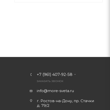
+7 (961) 407-92-58
ЗАКАЗАТЬ ЗВОНОК
info@more-sveta.ru
г. Ростов-на-Дону, пр. Стачки
д. 79/2