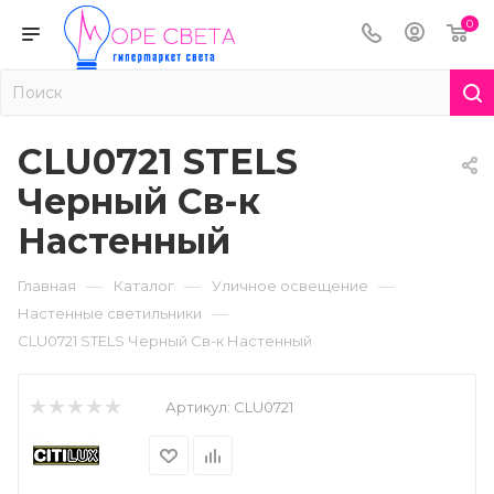
0
CLU0721 STELS
Черный Св-к
Настенный
—
—
—
Главная
Каталог
Уличное освещение
—
Настенные светильники
CLU0721 STELS Черный Св-к Настенный
Артикул:
CLU0721