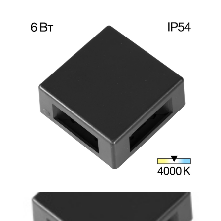
Prev
Next