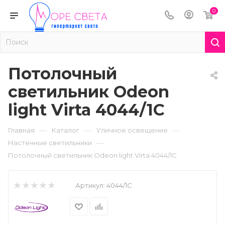
0
Потолочный
светильник Odeon
light Virta 4044/1C
—
—
—
Главная
Каталог
Уличное освещение
—
Настенные светильники
Потолочный светильник Odeon light Virta 4044/1C
Артикул:
4044/1C