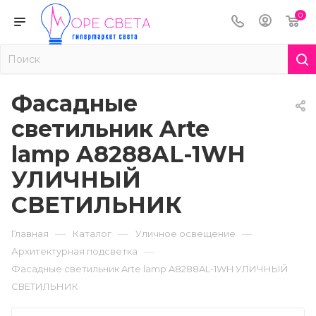
0
Фасадные
светильник Arte
lamp A8288AL-1WH
УЛИЧНЫЙ
СВЕТИЛЬНИК
—
—
—
Главная
Каталог
Уличное освещение
—
Архитектурная подсветка
Фасадные светильник Arte lamp A8288AL-1WH УЛИЧНЫЙ
СВЕТИЛЬНИК