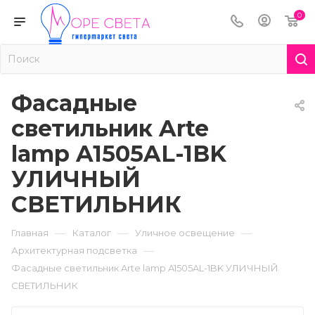
0
Фасадные
светильник Arte
lamp A1505AL-1BK
УЛИЧНЫЙ
СВЕТИЛЬНИК
—
—
—
Главная
Каталог
Уличное освещение
—
Архитектурная подсветка
Фасадные светильник Arte lamp A1505AL-1BK УЛИЧНЫЙ
СВЕТИЛЬНИК