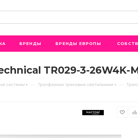
ЖА
БРЕНДЫ
БРЕНДЫ ЕВРОПЫ
СОБСТВ
echnical TR029-3-26W4K-
—
—
ые системы
Трехфазные трековые светильники
Трек