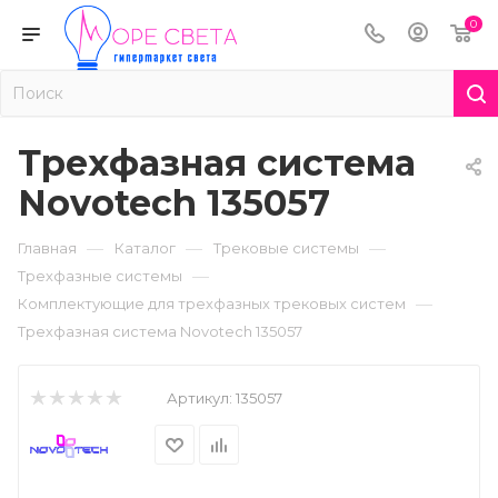
0
Трехфазная система
Novotech 135057
—
—
—
Главная
Каталог
Трековые системы
—
Трехфазные системы
—
Комплектующие для трехфазных трековых систем
Трехфазная система Novotech 135057
Артикул:
135057