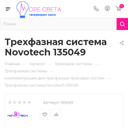
0
Трехфазная система
Novotech 135049
—
—
—
Главная
Каталог
Трековые системы
—
Трехфазные системы
—
Комплектующие для трехфазных трековых систем
Трехфазная система Novotech 135049
Артикул:
135049