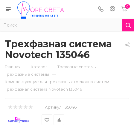
0
Трехфазная система
Novotech 135046
—
—
—
Главная
Каталог
Трековые системы
—
Трехфазные системы
—
Комплектующие для трехфазных трековых систем
Трехфазная система Novotech 135046
Артикул:
135046