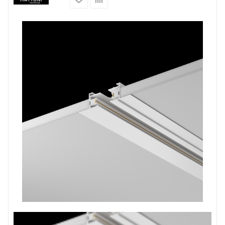
Prev
Next