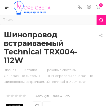
0
Шинопровод
встраиваемый
Technical TRX004-
112W
—
—
—
Главная
Каталог
Трековые системы
—
—
Однофазные системы
Шинопроводы однофазные
Шинопровод встраиваемый Technical TRX004-112W
Артикул:
TRX004-112W