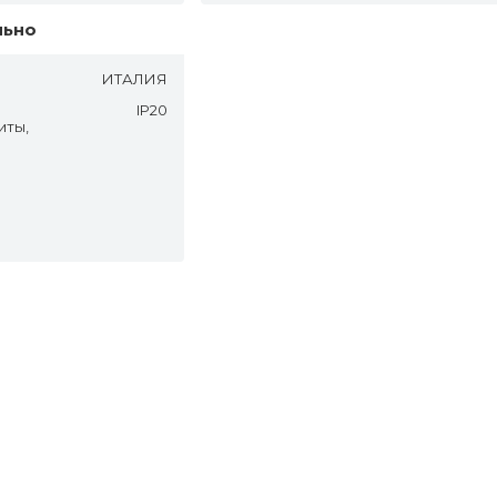
льно
ИТАЛИЯ
IP20
иты,