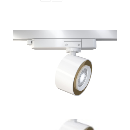
Prev
Next