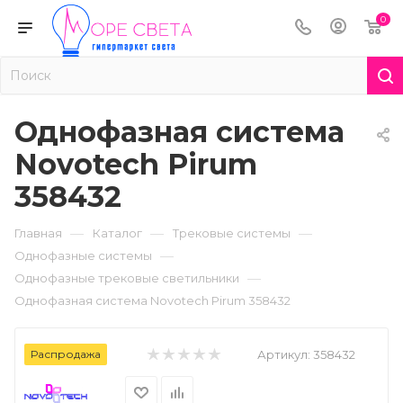
0
Однофазная система
Novotech Pirum
358432
—
—
—
Главная
Каталог
Трековые системы
—
Однофазные системы
—
Однофазные трековые светильники
Однофазная система Novotech Pirum 358432
Распродажа
Артикул:
358432