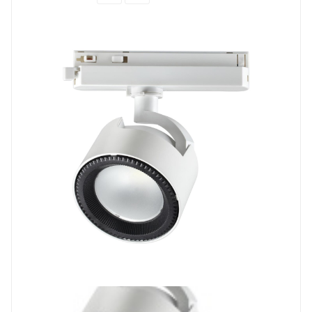
Prev
Next