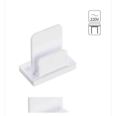
Prev
Next