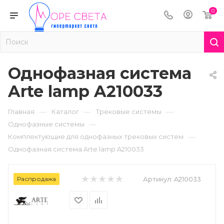
0
Однофазная система
Arte lamp A210033
—
—
—
Главная
Каталог
Трековые системы
—
Однофазные системы
—
Комплектующие для однофазных трековых систем
Однофазная система Arte lamp A210033
Распродажа
Артикул:
A210033