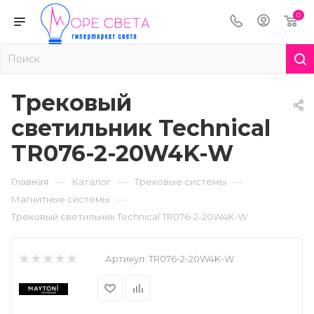
0
Трековый
светильник Technical
TR076-2-20W4K-W
—
—
—
Главная
Каталог
Трековые системы
—
Магнитные системы
Трековый светильник Technical TR076-2-20W4K-W
Артикул:
TR076-2-20W4K-W