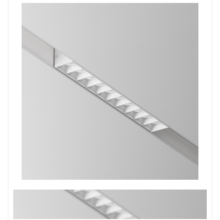
Prev
Next