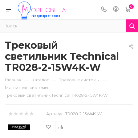
0
Трековый
светильник Technical
TR028-2-15W4K-W
—
—
—
Главная
Каталог
Трековые системы
—
Магнитные системы
Трековый светильник Technical TR028-2-15W4K-W
Артикул:
TR028-2-15W4K-W