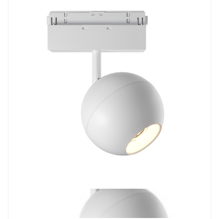
Prev
Next