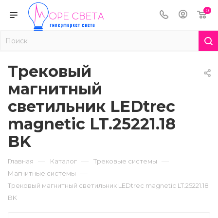
0
Трековый
магнитный
светильник LEDtrec
magnetic LT.25221.18
BK
—
—
—
Главная
Каталог
Трековые системы
—
Магнитные системы
Трековый магнитный светильник LEDtrec magnetic LT.25221.18
BK