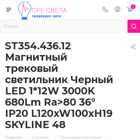
0
ST354.436.12
Магнитный
трековый
светильник Черный
LED 1*12W 3000K
680Lm Ra>80 36°
IP20 L120xW100xH19
SKYLINE 48
—
—
—
Главная
Каталог
Трековые системы