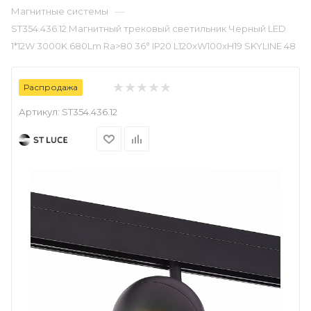
—
Магнитные системы
ST354.436.12 Магнитный трековый светильник Черный LED
1*12W 3000K 680Lm Ra>80 36° IP20 L120xW100xH19 SKYLINE 48
Распродажа
Артикул:
ST354.436.12