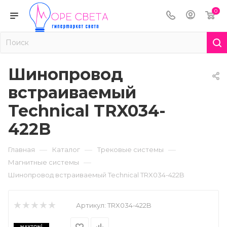
0
Шинопровод
встраиваемый
Technical TRX034-
422B
—
—
—
Главная
Каталог
Трековые системы
—
Магнитные системы
Шинопровод встраиваемый Technical TRX034-422B
Артикул:
TRX034-422B