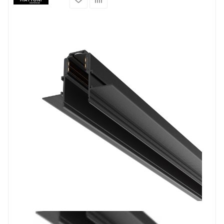
Prev
Next