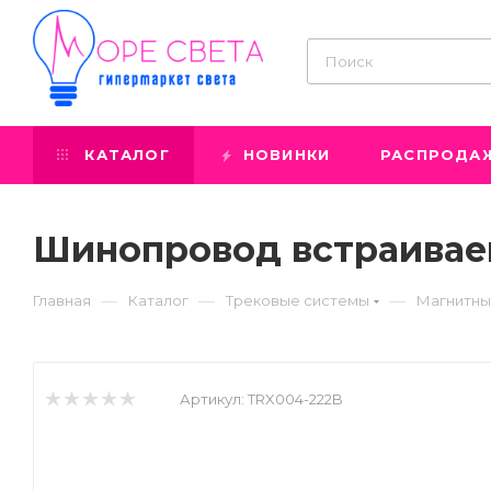
КАТАЛОГ
НОВИНКИ
РАСПРОДА
Шинопровод встраиваем
—
—
—
Главная
Каталог
Трековые системы
Магнитны
Артикул:
TRX004-222B
Prev