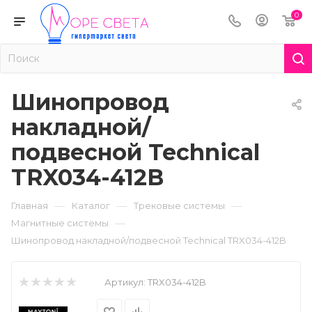
0
Шинопровод
накладной/
подвесной Technical
TRX034-412B
—
—
—
Главная
Каталог
Трековые системы
—
Магнитные системы
Шинопровод накладной/подвесной Technical TRX034-412B
Артикул:
TRX034-412B