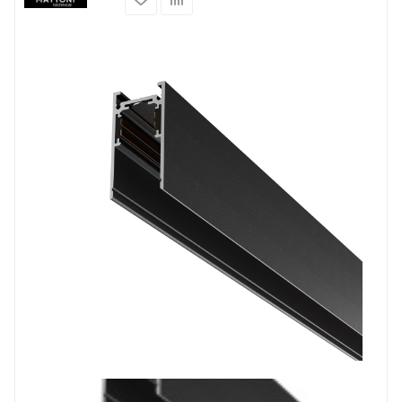
Prev
Next