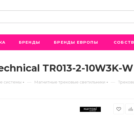
ЖА
БРЕНДЫ
БРЕНДЫ ЕВРОПЫ
СОБСТВ
echnical TR013-2-10W3K-W
—
—
е системы
Магнитные трековые светильники
Трековы