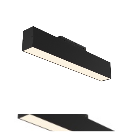
Prev
Next