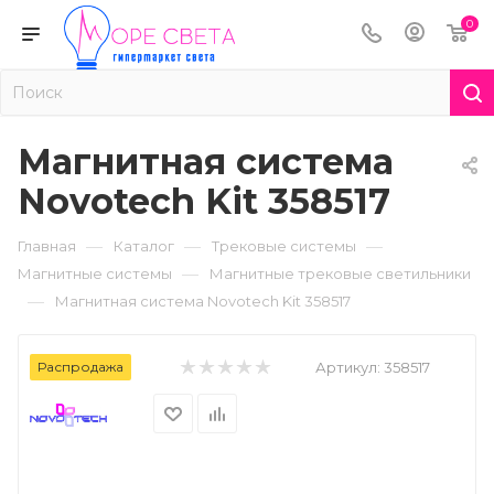
0
Магнитная система
Novotech Kit 358517
—
—
—
Главная
Каталог
Трековые системы
—
Магнитные системы
Магнитные трековые светильники
—
Магнитная система Novotech Kit 358517
Распродажа
Артикул:
358517