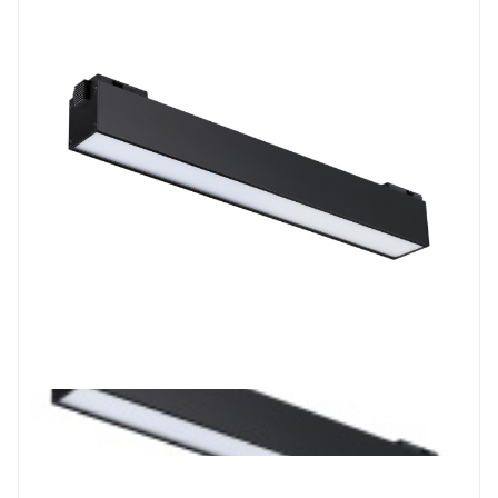
Prev
Next