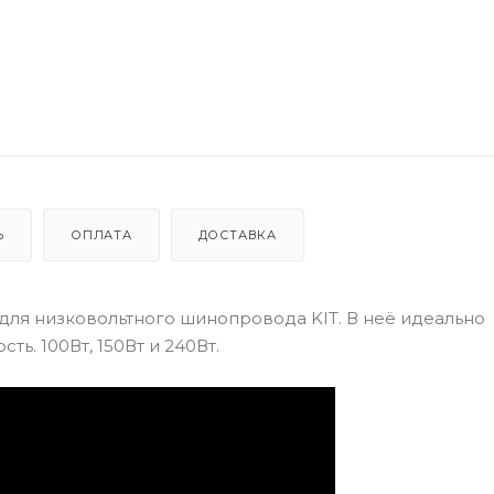
Ь
ОПЛАТА
ДОСТАВКА
для низковольтного шинопровода KIT. В неё идеально
ь. 100Вт, 150Вт и 240Вт.