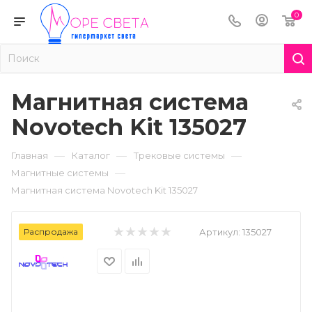
0
Магнитная система
Novotech Kit 135027
—
—
—
Главная
Каталог
Трековые системы
—
Магнитные системы
Магнитная система Novotech Kit 135027
Распродажа
Артикул:
135027