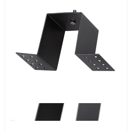
Prev
Next