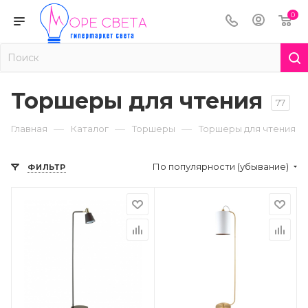
0
Торшеры для чтения
77
—
—
—
Главная
Каталог
Торшеры
Торшеры для чтения
По популярности (убывание)
ФИЛЬТР