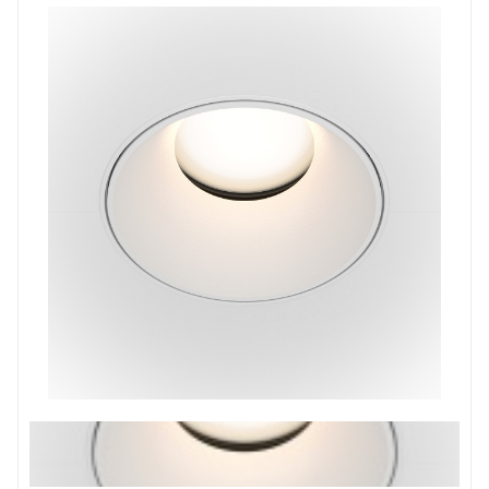
Prev
Next