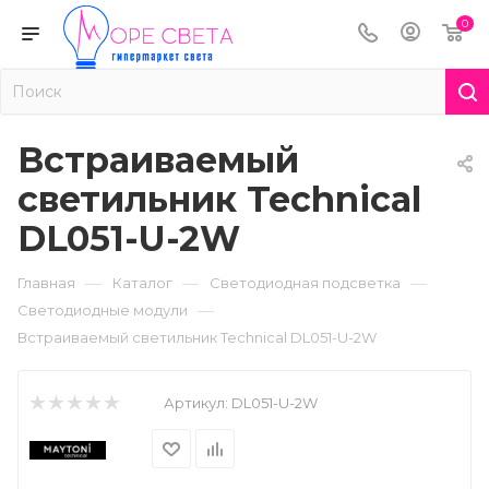
0
Встраиваемый
светильник Technical
DL051-U-2W
—
—
—
Главная
Каталог
Светодиодная подсветка
—
Светодиодные модули
Встраиваемый светильник Technical DL051-U-2W
Артикул:
DL051-U-2W