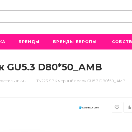
ЖА
БРЕНДЫ
БРЕНДЫ ЕВРОПЫ
СОБСТВ
к GU5.3 D80*50_AMB
—
светильники
TN223 SBK черный песок GU5.3 D80*50_AMB