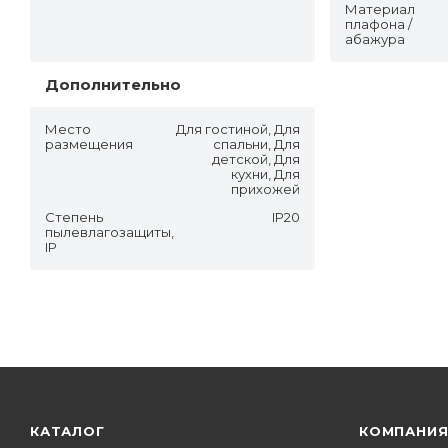
Материал
плафона /
абажура
Дополнительно
Место
Для гостиной, Для
размещения
спальни, Для
детской, Для
кухни, Для
прихожей
Степень
IP20
пылевлагозащиты,
IP
КАТАЛОГ
КОМПАНИ