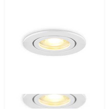
Prev
Next