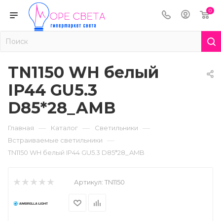
0
TN1150 WH белый
IP44 GU5.3
D85*28_AMB
—
—
—
Главная
Каталог
Светильники
—
Встраиваемые светильники
TN1150 WH белый IP44 GU5.3 D85*28_AMB
Артикул:
TN1150