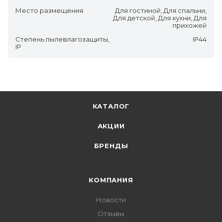
Место размещения
Для гостиной, Для спальни,
Для детской, Для кухни, Для
прихожей
Степень пылевлагозащиты,
IP44
IP
КАТАЛОГ
АКЦИИ
БРЕНДЫ
КОМПАНИЯ
Новости
Отзывы