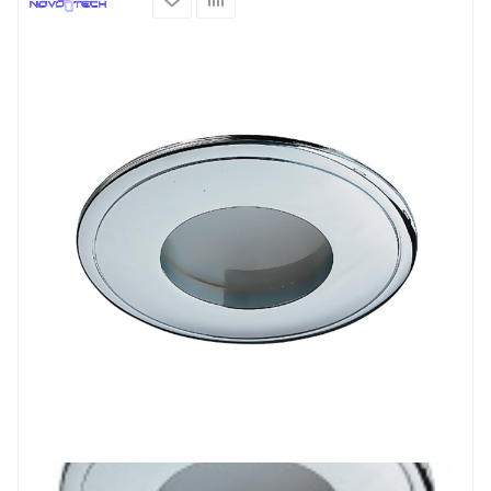
Prev
Next