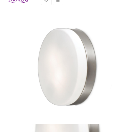
Prev
Next