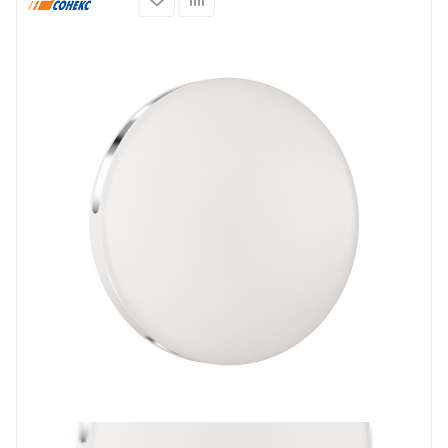
Prev
Next