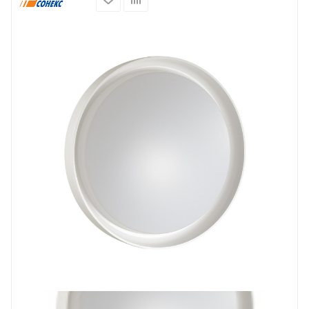
Prev
Next