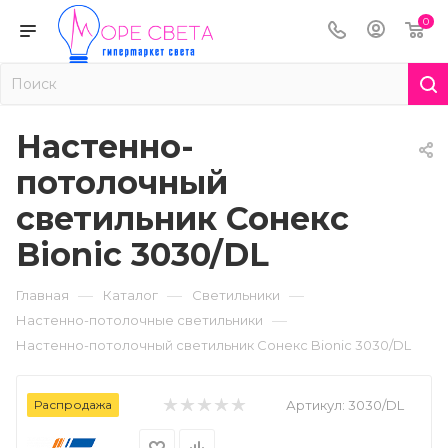
0
Настенно-
потолочный
светильник Сонекс
Bionic 3030/DL
—
—
—
Главная
Каталог
Светильники
—
Настенно-потолочные светильники
Настенно-потолочный светильник Сонекс Bionic 3030/DL
Распродажа
Артикул:
3030/DL