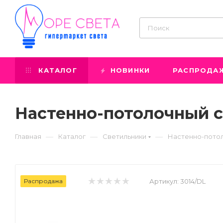
КАТАЛОГ
НОВИНКИ
РАСПРОДА
Настенно-потолочный св
—
—
—
Главная
Каталог
Светильники
Настенно-пото
Распродажа
Артикул:
3014/DL
Prev