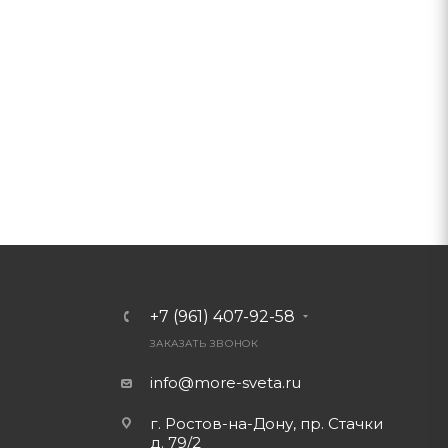
+7 (961) 407-92-58
ЗАКАЗАТЬ ЗВОНОК
info@more-sveta.ru
г. Ростов-на-Дону, пр. Стачки
д. 79/2