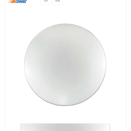
Prev
Next