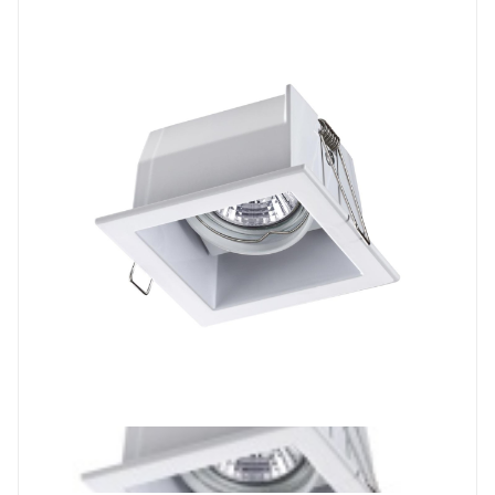
Prev
Next