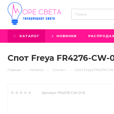
КАТАЛОГ
НОВИНКИ
РАСПРОДА
Спот Freya FR4276-CW-0
—
—
—
Главная
Каталог
Споты
Спот Freya FR4276-CW
Артикул:
FR4276-CW-01-B
Prev