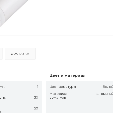
ДОСТАВКА
Цвет и материал
мп,
1
Цвет арматуры
Белы
Материал
алюмини
ть,
50
арматуры
50
,