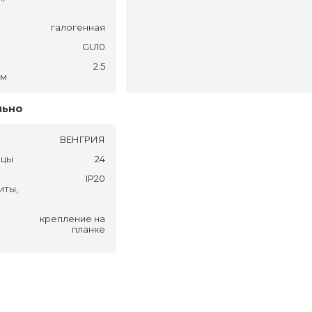
галогенная
GU10
2.5
.м
льно
ВЕНГРИЯ
яцы
24
IP20
иты,
крепление на
планке