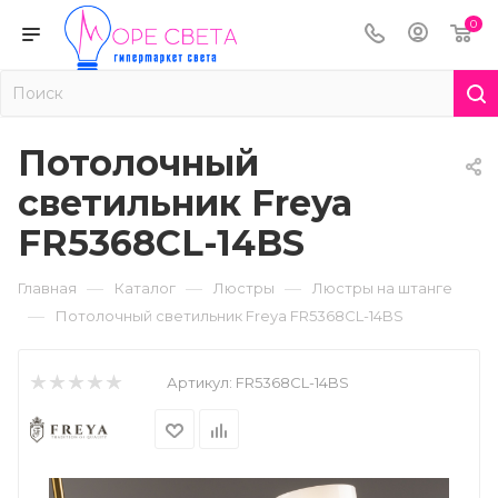
0
Потолочный
светильник Freya
FR5368CL-14BS
—
—
—
Главная
Каталог
Люстры
Люстры на штанге
—
Потолочный светильник Freya FR5368CL-14BS
Артикул:
FR5368CL-14BS