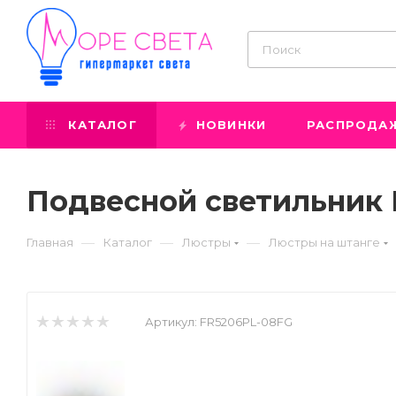
КАТАЛОГ
НОВИНКИ
РАСПРОДА
Подвесной светильник 
—
—
—
Главная
Каталог
Люстры
Люстры на штанге
Артикул:
FR5206PL-08FG
Prev